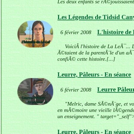
Les deux enfants se rÃ©jouissaien
Les Légendes de Tidsid Ca
L'histoire de
6 février 2008
VoiciÂ l'histoire de La LeÃ¯...
Ã©taient de la parentÃ¨le d'un aÃ¯
confiÃ© cette histoire.[...]
Leurre, Pâleurs - En séance
Leurre Pâleur
6 février 2008
"Melric, dame SÃ©nÃ¨ge, et vou
en mÃ©moire une vieille lÃ©gende 
un enseignement. " target="_self">
Leurre, Pâleurs - En séance