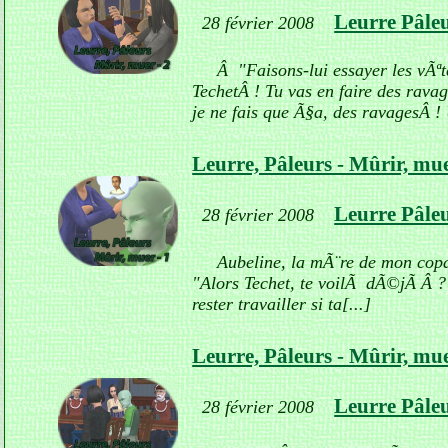
Leurre Pâleu
28 février 2008
Â "Faisons-lui essayer les vÃªte
TechetÂ ! Tu vas en faire des rav
je ne fais que Ã§a, des ravagesÂ ! 
Leurre, Pâleurs - Mûrir, mu
Leurre Pâleu
28 février 2008
Aubeline, la mÃ¨re de mon copai
"Alors Techet, te voilÃ dÃ©jÃ Â ?
rester travailler si ta[...]
Leurre, Pâleurs - Mûrir, mu
Leurre Pâleu
28 février 2008