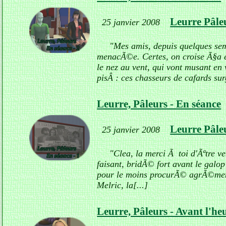
Leurre Pâleu
25 janvier 2008
"Mes amis, depuis quelques sem
menacÃ©e. Certes, on croise Ã§a 
le nez au vent, qui vont musant en 
pisÂ : ces chasseurs de cafards sur
Leurre, Pâleurs - En séance
Leurre Pâleu
25 janvier 2008
"Clea, la merci Ã toi d'Ãªtre v
faisant, bridÃ© fort avant le galop
pour le moins procurÃ© agrÃ©me
Melric, la[...]
Leurre, Pâleurs - Avant l'he