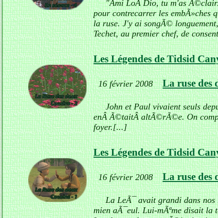
"Ami LoÂ Dio, tu m'as Ã©clairÃ©
pour contrecarrer les embÃ»ches q
la ruse. J'y ai songÃ© longuement,
Techet, au premier chef, de consent
Les Légendes de Tidsid Ca
La ruse des 
16 février 2008
John et Paul vivaient seuls dep
enÂ Ã©taitÂ altÃ©rÃ©e. On comprit
foyer.[...]
Les Légendes de Tidsid Ca
La ruse des 
16 février 2008
La LeÃ¯ avait grandi dans nos m
mien aÃ¯eul. Lui-mÃªme disait la 