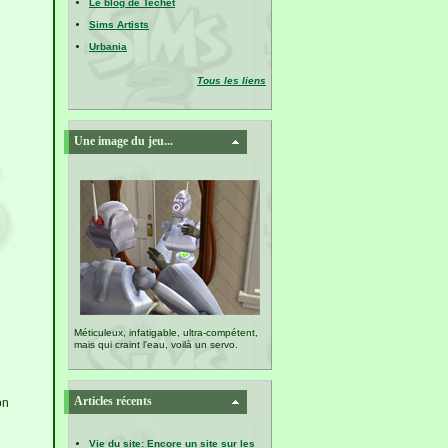
Le blog de Techet
Sims Artists
Urbania
Tous les liens
Une image du jeu...
Méticuleux, infatigable, ultra-compétent,
mais qui craint l'eau, voilà un servo.
Articles récents
on
Vie du site: Encore un site sur les