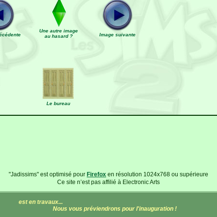
Une autre image
écédente
Image suivante
au hasard ?
Le bureau
"Jadissims" est optimisé pour
Firefox
en résolution 1024x768 ou supérieure
Ce site n’est pas affilié à Electronic Arts
 est en travaux...
Nous vous préviendrons pour l'inauguration !