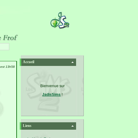
Accueil
l est 13h58
Bienvenue sur
JadisSims
!
Liens