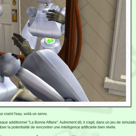
i craint l'eau, voilà un servo.
sque additionnel "La Bonne Affaire". Autrement dit, il s'agit, dans un jeu de simulati
iser la potentialité de rencontrer une intelligence artificielle bien réelle.