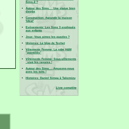
Sims 2 ?
Autour des Sims...: Une statue bien
élevée
Construction: Agrandir la maison
'Ideal'
Evénements: Les Sims 3 expliqués
aux enfants
Jeux: Vous aimez les puzzles ?
Histoires: Le blog de Techet
Vêtements Femme: La robe H&M
"pointillés"
Vêtements Femme: Sous-vêtements
: vive les rayures !
Autour des Sims...: Amusons-nous
avec les toits !
Histoires: Daniel Simpa à Takemizu
Liste complète